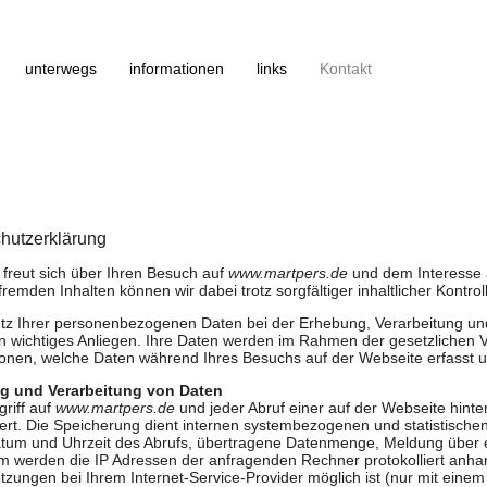
unterwegs
informationen
links
Kontakt
hutzerklärung
 freut sich über Ihren Besuch auf
www.martpers.de
und dem Interesse 
fremden Inhalten können wir dabei trotz sorgfältiger inhaltlicher Kont
tz Ihrer personenbezogenen Daten bei der Erhebung, Verarbeitung un
ein wichtiges Anliegen. Ihre Daten werden im Rahmen der gesetzlichen V
ionen, welche Daten während Ihres Besuchs auf der Webseite erfasst u
g und Verarbeitung von Daten
riff auf
www.martpers.de
und jeder Abruf einer auf der Webseite hint
liert. Die Speicherung dient internen systembezogenen und statistisch
atum und Uhrzeit des Abrufs, übertragene Datenmenge, Meldung über 
 werden die IP Adressen der anfragenden Rechner protokolliert anhand
zungen bei Ihrem Internet-Service-Provider möglich ist (nur mit einem