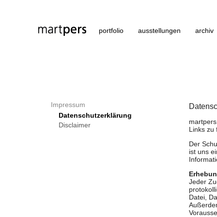
portfolio
ausstellungen
archiv
Impressum
Datensc
Datenschutzerklärung
martpers
Disclaimer
Links zu 
Der Schu
ist uns 
Informat
Erhebun
Jeder Zug
protokol
Datei, D
Außerdem
Vorausset