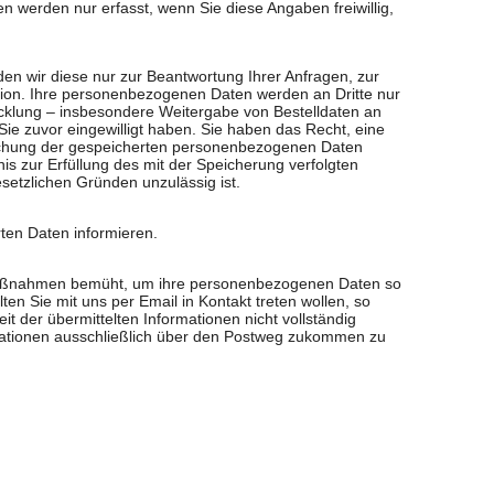
n werden nur erfasst, wenn Sie diese Angaben freiwillig,
n wir diese nur zur Beantwortung Ihrer Anfragen, zur
ation. Ihre personenbezogenen Daten werden an Dritte nur
cklung – insbesondere Weitergabe von Bestelldaten an
 Sie zuvor eingewilligt haben. Sie haben das Recht, eine
 Löschung der gespeicherten personenbezogenen Daten
nis zur Erfüllung des mit der Speicherung verfolgten
setzlichen Gründen unzulässig ist.
rten Daten informieren.
smaßnahmen bemüht, um ihre personenbezogenen Daten so
lten Sie mit uns per Email in Kontakt treten wollen, so
t der übermittelten Informationen nicht vollständig
rmationen ausschließlich über den Postweg zukommen zu