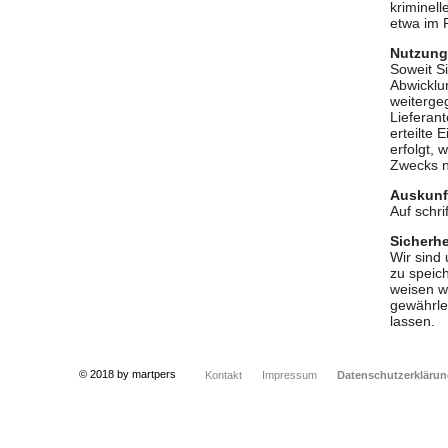
kriminel
etwa im 
Nutzung
Soweit S
Abwicklu
weiterge
Lieferant
erteilte
erfolgt, 
Zwecks n
Auskunf
Auf schri
Sicherhe
Wir sind
zu speich
weisen wi
gewährle
lassen.
© 2018 by martpers
Kontakt
Impressum
Datenschutzerkläru