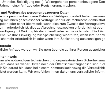
le Umtriebe, Beleidigung etc...). Weitergehende personenbezogene Date
Rahmen einer Anfrage oder Registrierung, machen.
 und Weitergabe personenbezogener Daten
ie uns personenbezogene Daten zur Verfügung gestellt haben, verwende
ng mit Ihnen geschlossener Verträge und für die technische Administr
geben oder sonst übermittelt, wenn dies zum Zwecke der Vertragsabwi
en – erforderlich ist, dies zu Abrechnungszwecken erforderlich ist oder
 Einwilligung mit Wirkung für die Zukunft jederzeit zu widerrufen. Die
wenn Sie Ihre Einwilligung zur Speicherung widerrufen, wenn ihre Kennt
icht mehr erforderlich ist oder wenn ihre Speicherung aus sonstigen ge
tsrecht
ftliche Anfrage werden wir Sie gern über die zu Ihrer Person gespeiche
itshinweis
 um alle notwendigen technischen und organisatorischen Sicherheit
ern, dass sie weder Dritten noch der Öffentlichkeit zugänglich sind. Sol
r Sie darauf hin, dass bei diesem Kommunikationsweg die Vertraulichkei
istet werden kann. Wir empfehlen Ihnen daher, uns vertrauliche Info
ng
Disclaimer