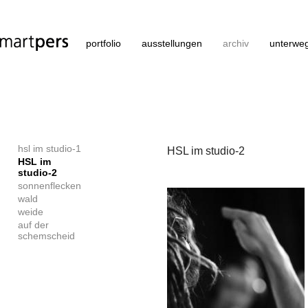
portfolio
ausstellungen
archiv
unterwe
hsl im studio-1
HSL im studio-2
HSL im
studio-2
sonnenflecken
wald
weide
auf der
schemscheid